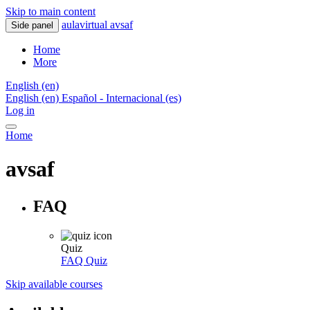
Skip to main content
aulavirtual avsaf
Side panel
Home
More
English ‎(en)‎
English ‎(en)‎
Español - Internacional ‎(es)‎
Log in
Home
avsaf
FAQ
Quiz
FAQ
Quiz
Skip available courses