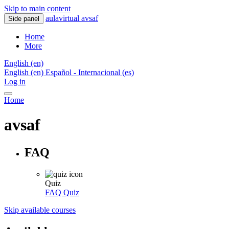
Skip to main content
aulavirtual avsaf
Side panel
Home
More
English ‎(en)‎
English ‎(en)‎
Español - Internacional ‎(es)‎
Log in
Home
avsaf
FAQ
Quiz
FAQ
Quiz
Skip available courses