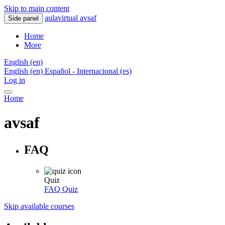
Skip to main content
aulavirtual avsaf
Side panel
Home
More
English ‎(en)‎
English ‎(en)‎
Español - Internacional ‎(es)‎
Log in
Home
avsaf
FAQ
Quiz
FAQ
Quiz
Skip available courses