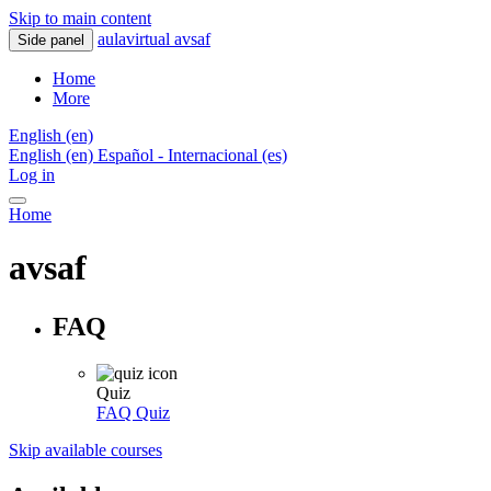
Skip to main content
aulavirtual avsaf
Side panel
Home
More
English ‎(en)‎
English ‎(en)‎
Español - Internacional ‎(es)‎
Log in
Home
avsaf
FAQ
Quiz
FAQ
Quiz
Skip available courses