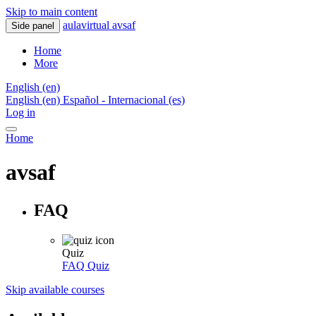
Skip to main content
aulavirtual avsaf
Side panel
Home
More
English ‎(en)‎
English ‎(en)‎
Español - Internacional ‎(es)‎
Log in
Home
avsaf
FAQ
Quiz
FAQ
Quiz
Skip available courses