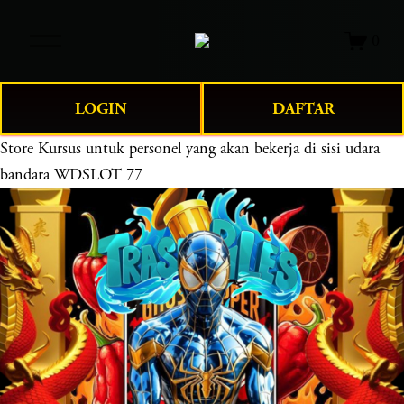
O
0
p
e
n
LOGIN
DAFTAR
M
e
Store
Kursus untuk personel yang akan bekerja di sisi udara
n
bandara WDSLOT 77
u