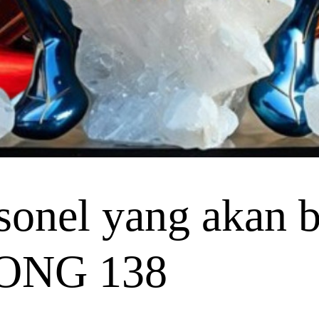
onel yang akan be
WONG 138