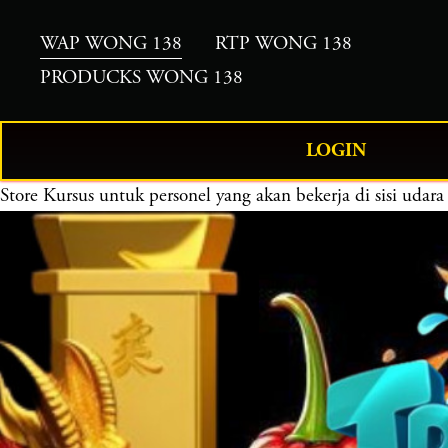
WAP WONG 138
RTP WONG 138
PRODUCKS WONG 138
LOGIN
Store
Kursus untuk personel yang akan bekerja di sisi u