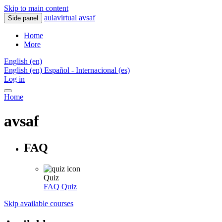
Skip to main content
aulavirtual avsaf
Side panel
Home
More
English ‎(en)‎
English ‎(en)‎
Español - Internacional ‎(es)‎
Log in
Home
avsaf
FAQ
Quiz
FAQ
Quiz
Skip available courses